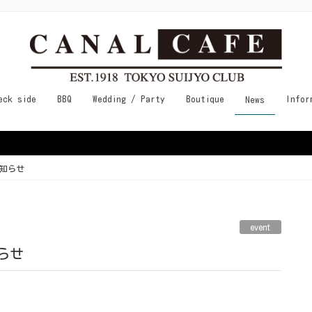
eck side
BBQ
Wedding / Party
Boutique
Infor
News
知らせ
event
らせ