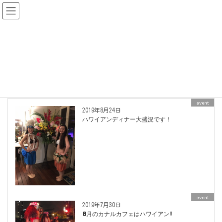
News
HOME
News
event
event
event
2019年8月24日
ハワイアンディナー大盛況です！
event
2019年7月30日
8月のカナルカフェはハワイアン‼